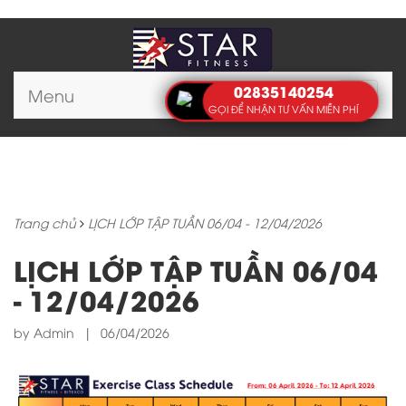
02835140254
Menu
Toggle
GỌI ĐỂ NHẬN TƯ VẤN MIỄN PHÍ
navigat
Trang chủ
LỊCH LỚP TẬP TUẦN 06/04 - 12/04/2026
LỊCH LỚP TẬP TUẦN 06/04
- 12/04/2026
by Admin
|
06/04/2026