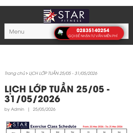
02835140254
Menu
Toggle
GỌI ĐỂ NHẬN TƯ VẤN MIỄN PHÍ
navigat
Trang chủ
LỊCH LỚP TUẦN 25/05 - 31/05/2026
LỊCH LỚP TUẦN 25/05 -
31/05/2026
by Admin
|
25/05/2026