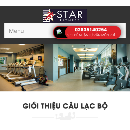
02835140254
Menu
Toggle
GỌI ĐỂ NHẬN TƯ VẤN MIỄN PHÍ
navigat
GIỚI THIỆU CÂU LẠC BỘ